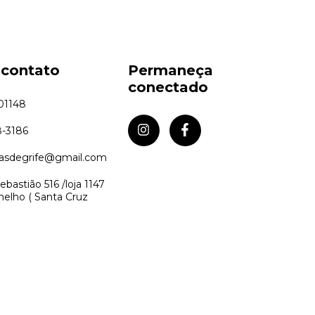
 contato
Permaneça
conectado
01148
8-3186
asdegrife@gmail.com
ebastião 516 /loja 1147
melho ( Santa Cruz