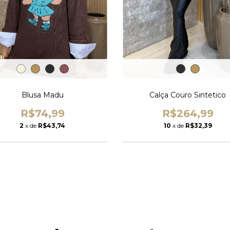
Blusa Madu
Calça Couro Sintetico
R$74,99
R$264,99
2
x de
R$43,74
10
x de
R$32,39