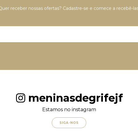
Quer receber nossas ofertas? Cadastre-se e comece a recebê-las
meninasdegrifejf
Estamos no instagram
SIGA-NOS