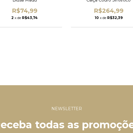
R$74,99
R$264,99
2
x de
R$43,74
10
x de
R$32,39
NEWSLETTER
eceba todas as promoçõ