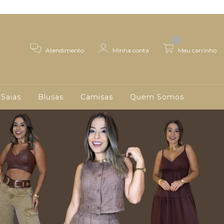
0
Atendimento
Minha conta
Meu carrinho
Saias
Blusas
Camisas
Quem Somos