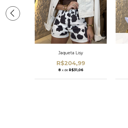
a
Jaqueta Lisy
9
R$204,99
8
x de
R$31,06