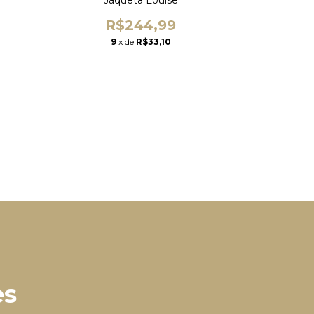
R$244,99
R
9
x de
R$33,10
7
es