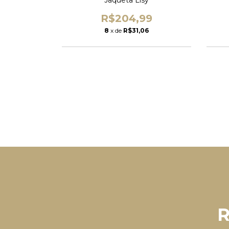
9
R$204,99
8
x de
R$31,06
R