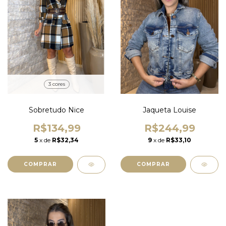
3 cores
Sobretudo Nice
Jaqueta Louise
R$134,99
R$244,99
5
x de
R$32,34
9
x de
R$33,10
COMPRAR
COMPRAR