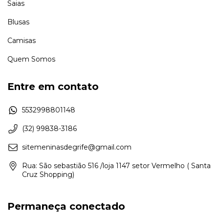
Saias
Blusas
Camisas
Quem Somos
Entre em contato
5532998801148
(32) 99838-3186
sitemeninasdegrife@gmail.com
Rua: São sebastião 516 /loja 1147 setor Vermelho ( Santa
Cruz Shopping)
Permaneça conectado