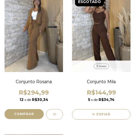
ESGOTADO
3 cores
Conjunto Rosana
Conjunto Mila
R$294,99
R$144,99
12
x de
R$30,34
5
x de
R$34,74
COMPRAR
ESPIAR