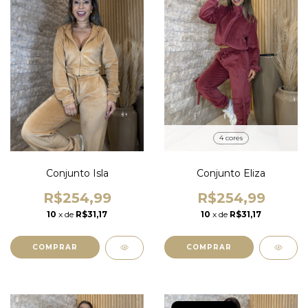
4 cores
Conjunto Isla
Conjunto Eliza
R$254,99
R$254,99
10
x de
R$31,17
10
x de
R$31,17
COMPRAR
COMPRAR