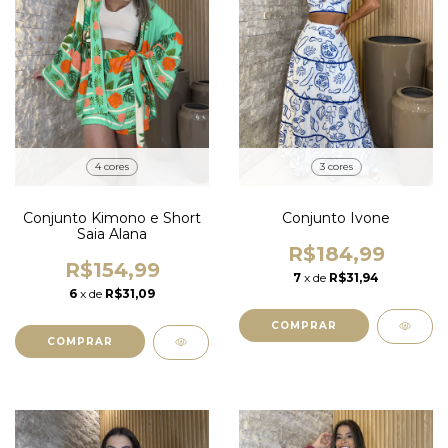
4 cores
3 cores
Conjunto Kimono e Short
Conjunto Ivone
Saia Alana
R$184,99
R$154,99
7
x de
R$31,94
6
x de
R$31,09
COMPRAR
COMPRAR