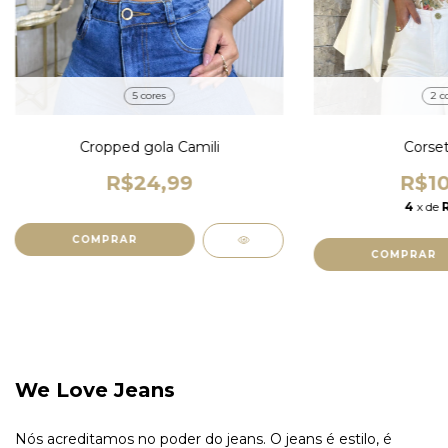
2 c
5 cores
Corse
Cropped gola Camili
R$10
R$24,99
4
x de
COMPRAR
COMPRAR
We Love Jeans
Nós acreditamos no poder do jeans. O jeans é estilo, é