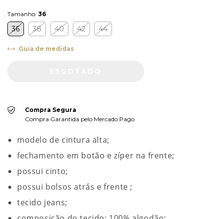
Tamanho:
36
36
38
40
42
44
Guia de medidas
Compra Segura
Compra Garantida pelo Mercado Pago
modelo de cintura alta;
fechamento em botão e zíper na frente;
possui cinto;
possui bolsos atrás e frente ;
tecido jeans;
composição do tecido: 100% algodão;