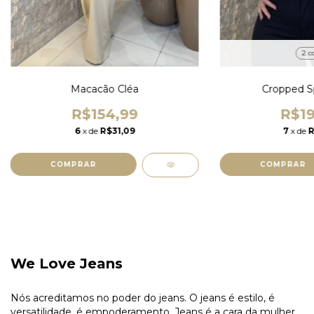
2 c
Macacão Cléa
Cropped Sp
R$154,99
R$19
6
x de
R$31,09
7
x de
R
COMPRAR
COMPRAR
We Love Jeans
Nós acreditamos no poder do jeans. O jeans é estilo, é
versatilidade, é empoderamento. Jeans é a cara da mulher