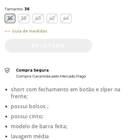
Tamanho:
36
36
38
40
42
44
Guia de medidas
Compra Segura
Compra Garantida pelo Mercado Pago
short com fechamento em botão e zíper na
frente;
possui bolsos ;
possui cinto;
modelo de barra feita;
lavagem média