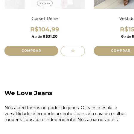
2 cores
Corset Rene
Vestido
R$104,99
R$15
4
x de
R$31,20
6
x de
COMPRAR
We Love Jeans
Nós acreditamos no poder do jeans. O jeans é estilo, é
versatilidade, é empoderamento. Jeans é a cara da mulher
moderna, ousada e independente! Nós amamos jeans!